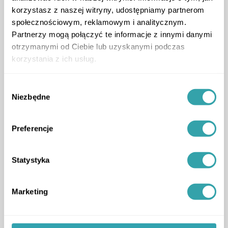
ArrowRightLong
korzystasz z naszej witryny, udostępniamy partnerom
społecznościowym, reklamowym i analitycznym.
Partnerzy mogą połączyć te informacje z innymi danymi
otrzymanymi od Ciebie lub uzyskanymi podczas
korzystania z ich usług.
Aktualności
3D Estate w panelu sprzedażowym
PZFD
Wybór
Skuteczna sprzedaż w trudnych czasach
Niezbędne
zgody
poradnik
,
Preferencje
Statystyka
Marketing
ArrowRightLong