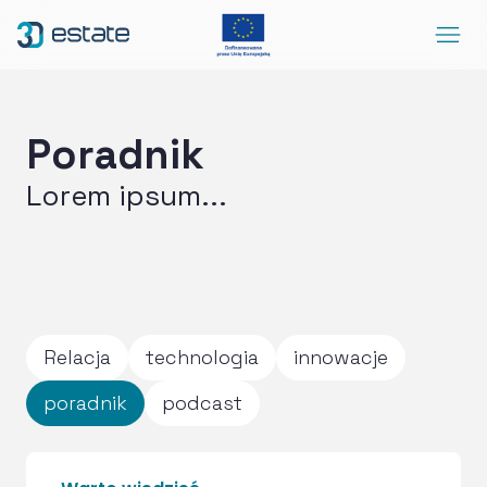
Menu
Rozwiązania
Case Study
Poradnik
O nas
Lorem ipsum...
Kontakt
DEMO
Blog
ArrowRightLong
Relacja
technologia
innowacje
SocialLinkedIn
SocialFacebook
SocialYoutube
PL
Dostępność
poradnik
podcast