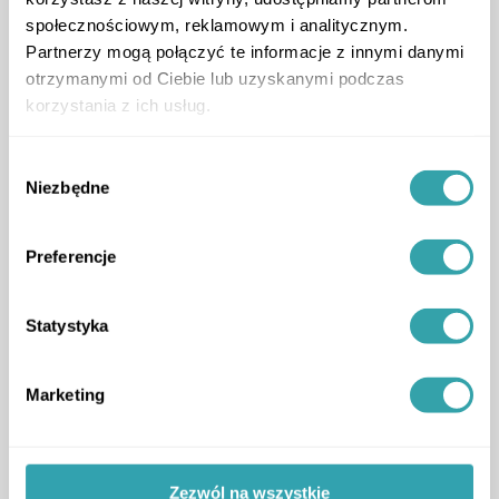
społecznościowym, reklamowym i analitycznym.
o.o. w latach 2023-
Partnerzy mogą połączyć te informacje z innymi danymi
2024 realizuje
otrzymanymi od Ciebie lub uzyskanymi podczas
korzystania z ich usług.
projekt
Wybór
dofinansowany z
Niezbędne
zgody
Funduszy
Preferencje
Europejskich
Statystyka
„Wprowadzenie nowego
Marketing
produktu do oferty firmy
szansą na wzrost jej
Zezwól na wszystkie