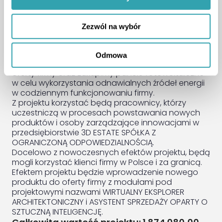
konkurencyjności.”
Projekt realizujemy, aby wzmocnić potencjał i
wprowadzić innowacyjne rozwiązania w
Zezwól na wybór
przedsiębiorstwie.
W projekcie planujemy utworzyć nowe miejsca
pracy. Kupimy wartości niematerialne i prawne,
Odmowa
które posłużą do wdrożenia nowego produktu do
oferty firmy oraz zakupimy panele fotowoltaiczne
w celu wykorzystania odnawialnych źródeł energii
w codziennym funkcjonowaniu firmy.
Z projektu korzystać będą pracownicy, którzy
uczestniczą w procesach powstawania nowych
produktów i osoby zarządzające innowacjami w
przedsiębiorstwie 3D ESTATE SPÓŁKA Z
OGRANICZONĄ ODPOWIEDZIALNOŚCIĄ.
Docelowo z nowoczesnych efektów projektu, będą
mogli korzystać klienci firmy w Polsce i za granicą.
Efektem projektu będzie wprowadzenie nowego
produktu do oferty firmy z modułami pod
projektowymi nazwami WIRTUALNY EKSPLORER
ARCHITEKTONICZNY i ASYSTENT SPRZEDAŻY OPARTY O
SZTUCZNĄ INTELIGENCJĘ.