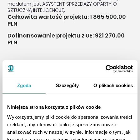
modułem jest ASYSTENT SPRZEDAŻY OPARTY O
SZTUCZNĄ INTELIGENCJĘ.
Całkowita wartość projektu: 1 865 500,00
PLN
Dofinansowanie projektu z UE: 921 270,00
PLN
Zgoda
Szczegóły
O plikach cookies
Niniejsza strona korzysta z plików cookie
Wykorzystujemy pliki cookie do spersonalizowania treści
i reklam, aby oferować funkcje społecznościowe i
analizować ruch w naszej witrynie. Informacje o tym, jak
Firma 3D Estate Sp. z
korzystasz z naszej witryny, udostępniamy partnerom