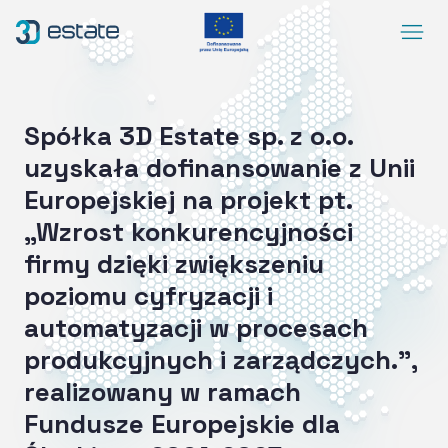
Menu
Rozwiązania
Case Study
Spółka 3D Estate sp. z o.o.
O nas
uzyskała dofinansowanie z Unii
Europejskiej na projekt pt.
Kontakt
„Wzrost konkurencyjności
DEMO
firmy dzięki zwiększeniu
Blog
ArrowRightLong
poziomu cyfryzacji i
automatyzacji w procesach
SocialLinkedIn
SocialFacebook
SocialYoutube
PL
Dostępność
produkcyjnych i zarządczych.”,
realizowany w ramach
Fundusze Europejskie dla