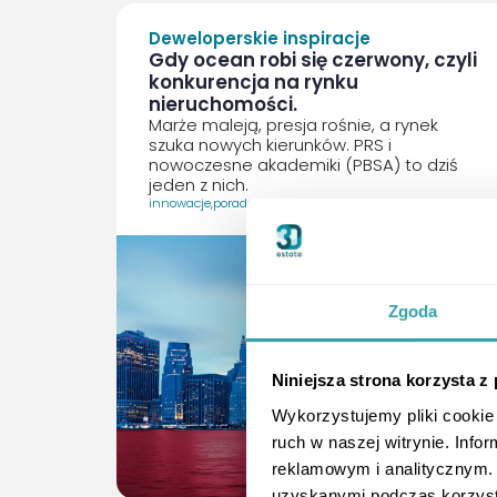
Deweloperskie inspiracje
Gdy ocean robi się czerwony, czyli
konkurencja na rynku
nieruchomości.
Marże maleją, presja rośnie, a rynek
szuka nowych kierunków. PRS i
nowoczesne akademiki (PBSA) to dziś
jeden z nich.
innowacje
,
poradnik
,
Zgoda
Niniejsza strona korzysta z
Wykorzystujemy pliki cookie 
ruch w naszej witrynie. Inf
ArrowRightLong
reklamowym i analitycznym. 
uzyskanymi podczas korzysta