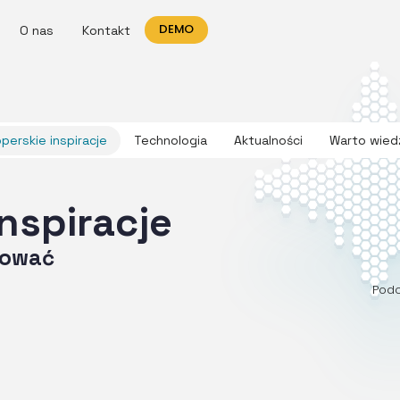
DEMO
O nas
Kontakt
perskie inspiracje
Technologia
Aktualności
Warto wied
nspiracje
iować
Podc