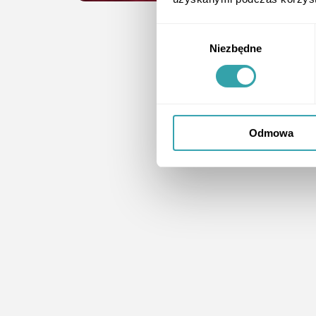
Wybór
Niezbędne
zgody
Odmowa