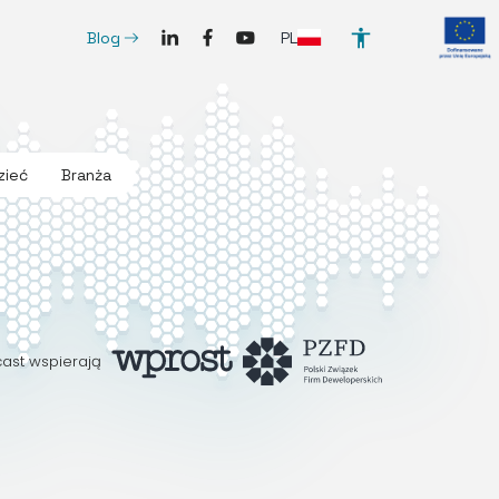
SocialLinkedIn
SocialFacebook
SocialYoutube
ArrowRightLong
PL
Blog
zieć
Branża
ast wspierają