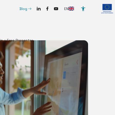
SocialLinkedIn
SocialFacebook
SocialYoutube
ArrowRightLong
EN
Blog
in + Free Presenter