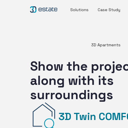
Solutions
Case Study
3D Apartments
Show the proje
along with its
surroundings
3D Twin COM