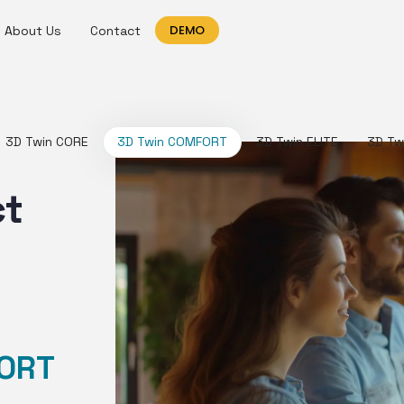
DEMO
About Us
Contact
3D Twin CORE
3D Twin COMFORT
3D Twin ELITE
3D Tw
ct
FORT